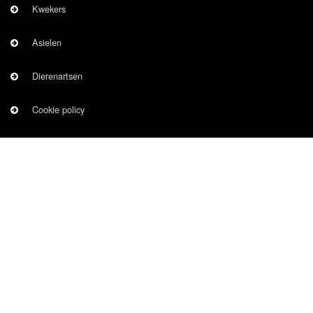
Kwekers
Asielen
Dierenartsen
Cookie policy
Informatie over gegevensbescherming
CAT
OWNER
Kat vermist
Kat gevonden
Nieuwe kat
Registreren
Sitemap