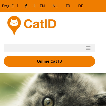
Aller
Dog ID
|
|
EN
NL
FR
DE
au
contenu
principal
Online Cat ID