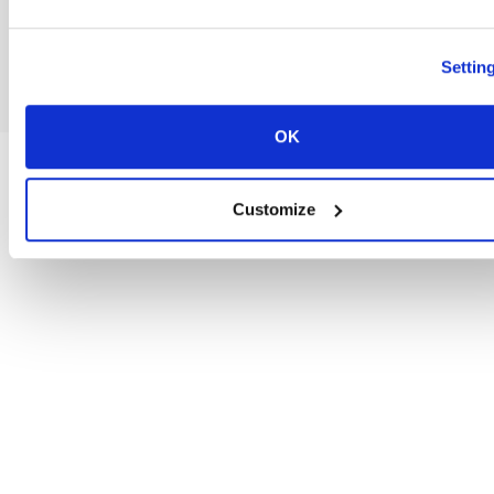
Accédez à online.cat
Settin
OK
Customize