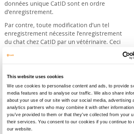
données unique CatID sont en ordre
d’enregistrement.
Par contre, toute modification d’un tel
enregistrement nécessite l’enregistrement
du chat chez CatID par un vétérinaire. Ceci
permettra la mise à jour des données de
l’animal et son responsable, au moment de
l’enregistrement chez CatID ainsi
qu’ultérieurement.
This website uses cookies
We use cookies to personalise content and ads, to provide s
media features and to analyse our traffic. We also share info
about your use of our site with our social media, advertising 
analytics partners who may combine it with other information
you’ve provided to them or that they’ve collected from your u
their services. You consent to our cookies if you continue to
our website.
Professionnel?