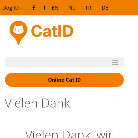
Direkt
Dog ID
|
|
EN
NL
FR
DE
zum
Inhalt
Online Cat ID
Vielen Dank
Vielen Dank, wir