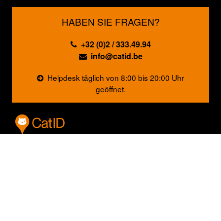
HABEN SIE FRAGEN?
+32 (0)2 / 333.49.94
info@catid.be
Helpdesk täglich von 8:00 bis 20:00 Uhr
geöffnet.
CatID ist die offizielle Plattform für die Registrierung von
Katzen. Die Registrierung findet nur auf elektronischem
Weg statt. CatID wird von den drei Regionen Belgiens
finanziert (Flandern, Wallonien und Brüssel). Die
Plattform bietet eine zentrale Katzen-Datenbank für
ganz Belgien. Durch die formelle Verknüpfung der Tiere
mit ihren Haltern trägt sie zu einer besseren Kontrolle